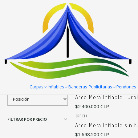
Inicio
Inflables
Arcos meta
Filtrar Productos
|
Tela Importada con Fabricacion N
Arco Meta Inflable 8x5x
1-5 de 5 productos
Aplicar filtros
$1.985.000 CLP
ORDENAR POR
Carpas
Inflables
Banderas Publicitarias
Pendones R
|
Arco Meta Inflable Turb
$2.400.000 CLP
|
RPCH
FILTRAR POR PRECIO
Arco Meta Inflable sin 
$1.698.500 CLP