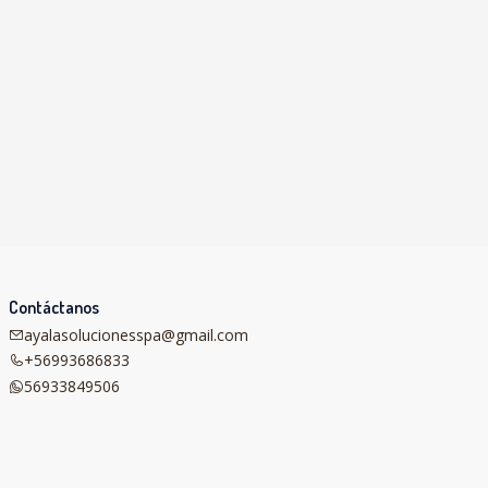
Contáctanos
ayalasolucionesspa@gmail.com
+56993686833
56933849506