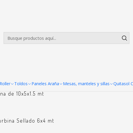
Envíos gratis desde $500.000 en Santiago
Leer más
Arcos meta
acional
1.5 de 5 lados exterior
oller
Toldos
Paneles Araña
Mesas, manteles y sillas
Quitasol 
ina de 10x5x1.5 mt
turbina Sellado 6x4 mt
+6