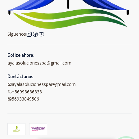
Síguenos
Cotize ahora:
ayalasolucionesspa@gmail.com
Contáctanos
ayalasolucionesspa@gmail.com
+56993686833
56933849506