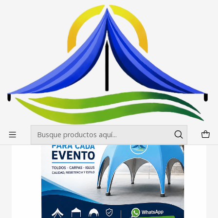
Envíos gratis desde $500.000 en Santiago
Leer más
Inicio
Pendones Roller
Pendon Roller 150x200
Pendon Roller 150X200