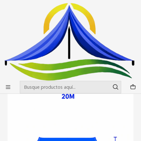
Envíos gratis desde $500.000 en Santiago
Leer más
Inicio
Carpas
Carpas Estrella
Carpa Araña o Estrella de 20x6 mt