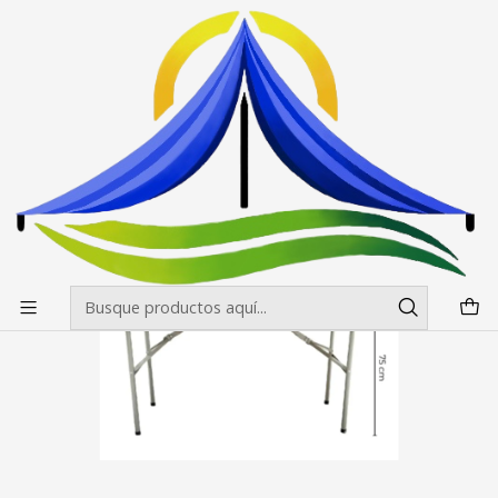
Envíos gratis desde $500.000 en Santiago
Leer más
Inicio
Mesas, manteles y sillas
Mesas
Mesa Maleta 120 cm