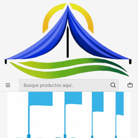
Envíos gratis desde $500.000 en Santiago
Leer más
Inicio
Banderas Publicitarias
Curva o vela
Banderas Vela o Curva