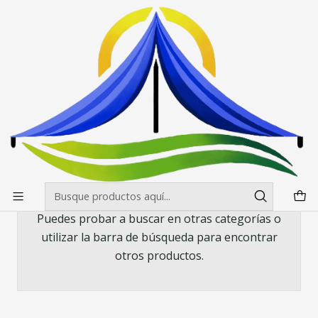
Envíos gratis desde $500.000 en Santiago
Leer más
Inicio
Mesas, manteles y sillas
Manteles
Mantel para Mesa Redonda de 152 cm. diametro Negro y
Blanco
Mantel para Mesa Redonda de 152 cm.
diametro Negro y Blanco
Todavía no hay productos disponibles aquí
Puedes probar a buscar en otras categorías o
utilizar la barra de búsqueda para encontrar
otros productos.