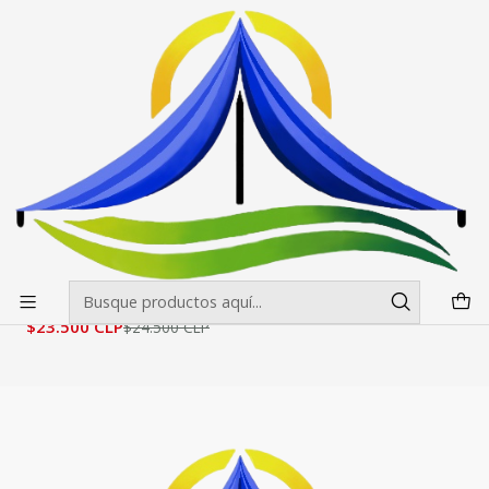
Envíos gratis desde $500.000 en Santiago
Leer más
Inicio
Mesas, manteles y sillas
Sillas y banquetas
Silla de Resina color Rojo
Silla de Resina color Rojo
Filtros
|
-4%
OFF
Silla de Resina color Rojo
$23.500 CLP
$24.500 CLP