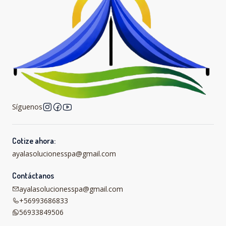
Síguenos
Cotize ahora:
ayalasolucionesspa@gmail.com
Contáctanos
ayalasolucionesspa@gmail.com
+56993686833
56933849506