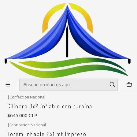
Envíos gratis desde $500.000 en Santiago
Leer más
Inicio
Inflables
Totem
Totem
Filtros
|
Confeccion Nacional
Totem Inflable de 5 mt x 1,5 de diametro
$1.585.000 CLP
|
Confeccion Nacional
Cilindro 3x2 inflable con turbina
$645.000 CLP
|
Fabricacion Nacional
Totem Inflable 2x1 mt Impreso