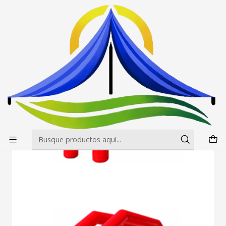
Envíos gratis desde $500.000 en Santiago
Leer más
Inicio
Inflables
Arcos meta
Arco Meta Inflable sin turbina Sellado 8m x 4m