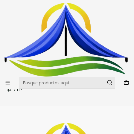
Envíos gratis desde $500.000 en Santiago
Leer más
Inicio
Toldos
Cubiertas para Toldos
Cubierta para Toldos 2x3 Estandar
Cubierta para Toldos 2x3 Estandar
Filtros
|
Cubierta para Toldos 2x3 Estandar
$0 CLP