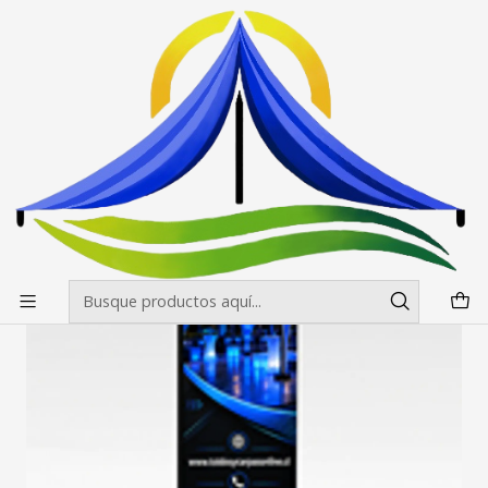
Envíos gratis desde $500.000 en Santiago
Leer más
Inicio
Banderas Publicitarias
Curva o vela
Bandera Publicitaria - 50X200 cm + Base Estaca PRO +
Mastil PRO 3.4 mt.