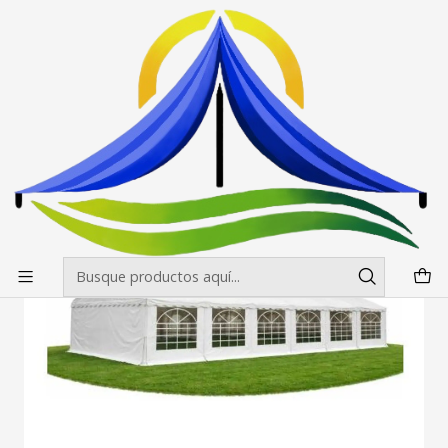
Envíos gratis desde $500.000 en Santiago
Leer más
Inicio
Carpas
Carpas de Ceremonia / Evento
Carpa 14x7 mt PVC Alta Resistencia 100% Impermeable