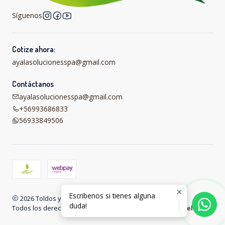
Síguenos
Cotize ahora:
ayalasolucionesspa@gmail.com
Contáctanos
ayalasolucionesspa@gmail.com
+56993686833
56933849506
Escribenos si tienes alguna
2026 Toldos y carpas online .
duda!
Todos los derechos reservados.
Desarrollado por Jumpseller
.