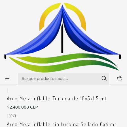
Envíos gratis desde $500.000 en Santiago
Leer más
Inicio
Inflables
Arcos meta
Arcos meta
Filtros
|
Tela Importada con Fabricacion Nacional
Arco Meta Inflable 8x5x1.5 de 5 lados exterior
$1.985.000 CLP
|
Arco Meta Inflable Turbina de 10x5x1.5 mt
$2.400.000 CLP
|
RPCH
Arco Meta Inflable sin turbina Sellado 6x4 mt