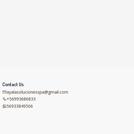
Contact Us
ayalasolucionesspa@gmail.com
+56993686833
56933849506