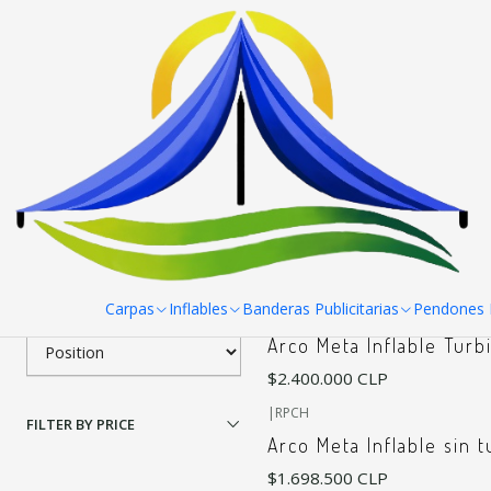
Home
Inflables
Arcos meta
Filter products
|
Tela Importada con Fabricacion N
Arco Meta Inflable 8x5x
1-5 of 5 products
Apply filters
$1.985.000 CLP
SORT BY
Carpas
Inflables
Banderas Publicitarias
Pendones R
|
Arco Meta Inflable Turb
$2.400.000 CLP
|
RPCH
FILTER BY PRICE
Arco Meta Inflable sin 
$1.698.500 CLP