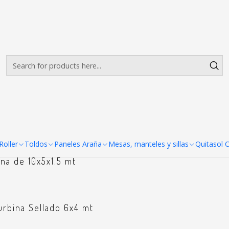
Envíos gratis desde $500.000 en Santiago
Read more
Arcos meta
acional
1.5 de 5 lados exterior
oller
Toldos
Paneles Araña
Mesas, manteles y sillas
Quitasol 
ina de 10x5x1.5 mt
turbina Sellado 6x4 mt
+6