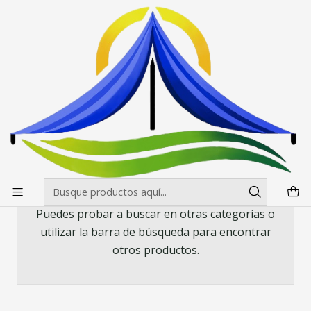
Envíos gratis desde $500.000 en Santiago
Leer más
Inicio
Mesas, manteles y sillas
Manteles
Mantel de mesa Spandex para 180 cms. Negro - Blanco y
Colores
Mantel de mesa Spandex para 180
cms. Negro - Blanco y Colores
Todavía no hay productos disponibles aquí
Puedes probar a buscar en otras categorías o
utilizar la barra de búsqueda para encontrar
otros productos.