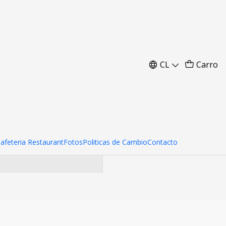
Colores
CL
Carro
ara encontrar otros
Cafeteria Restaurant
Fotos
Politicas de Cambio
Contacto