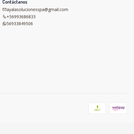
Contáctanos
ayalasolucionesspa@gmail.com
+56993686833
56933849506