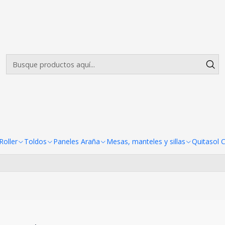
Envíos gratis desde $500.000 en Santiago
Leer más
 3x3 Reforzado Fierro blanco 
Todavía no hay productos disponibles aquí
scar en otras categorías o utilizar la barra de búsqueda p
oller
Toldos
Paneles Araña
Mesas, manteles y sillas
Quitasol 
productos.