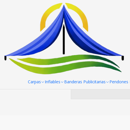
Inicio
Toldos
Toldos 3x3 Reforzado Fierro blanco Colores
Toldos
Puedes probar a bu
Carpas
Inflables
Banderas Publicitarias
Pendones R