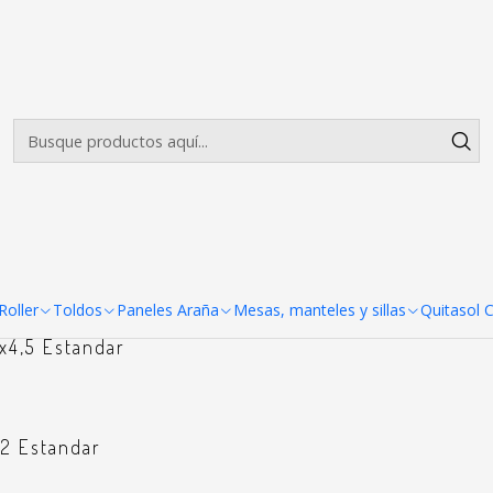
Envíos gratis desde $500.000 en Santiago
Leer más
Accesorios para Toldos
3x6 Estandar
oller
Toldos
Paneles Araña
Mesas, manteles y sillas
Quitasol 
x4,5 Estandar
x2 Estandar