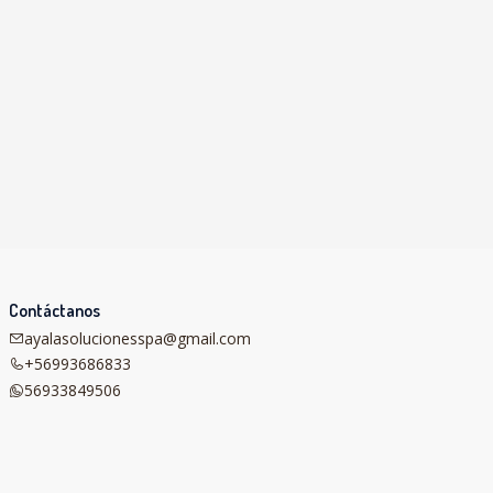
Contáctanos
ayalasolucionesspa@gmail.com
+56993686833
56933849506