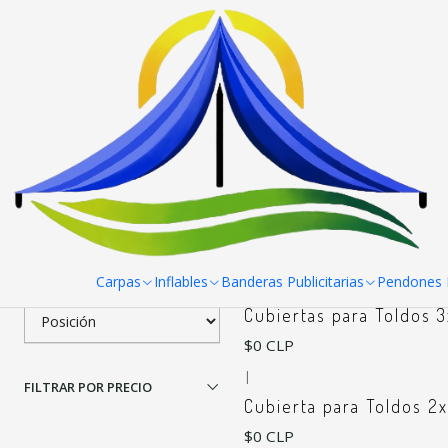
Inicio
Toldos
Accesorios para Toldos
Filtrar Productos
|
Cubiertas para Toldos 
1-5 de 5 productos
Aplicar filtros
$0 CLP
ORDENAR POR
Carpas
Inflables
Banderas Publicitarias
Pendones R
|
Cubiertas para Toldos 3
$0 CLP
|
FILTRAR POR PRECIO
Cubierta para Toldos 2
$0 CLP