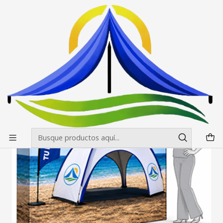
Envíos gratis desde $500.000 en Santiago
Leer más
Inicio
Paneles Araña
Panel Araña 4 Cuerpos 361x227 cm
Panel Araña 4 Cuerpos 361x227 cm