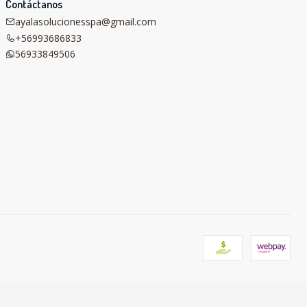
Contáctanos
ayalasolucionesspa@gmail.com
+56993686833
56933849506