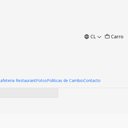
res
CL
Carro
ara encontrar otros
Cafeteria Restaurant
Fotos
Politicas de Cambio
Contacto