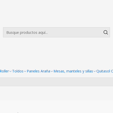
Envíos gratis desde $500.000 en Santiago
Leer más
x145 cm Colores
ntel Bistrech 220x145 cm Colo
Todavía no hay productos disponibles aquí
scar en otras categorías o utilizar la barra de búsqueda p
oller
Toldos
Paneles Araña
Mesas, manteles y sillas
Quitasol 
productos.