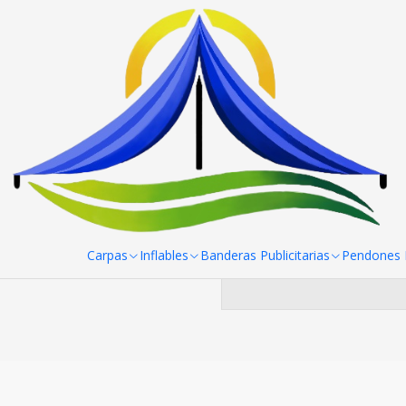
Inicio
Mesas, manteles y sillas
Manteles
Mantel Bistrech 220
Ma
Puedes probar a bu
Carpas
Inflables
Banderas Publicitarias
Pendones R