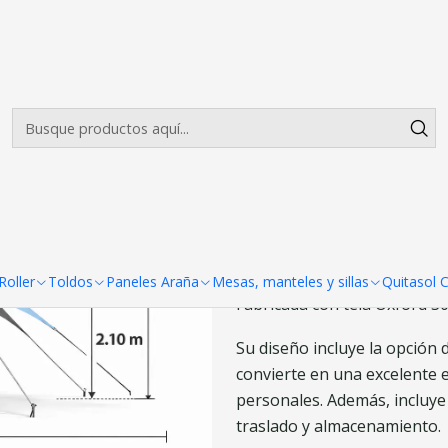
Envíos gratis desde $500.000 en Santiago
Leer más
|
Carpa Estrella
Agreg
Cantidad
DESCRIPCIÓN
Descubre la Carpa Estrella 8 
oller
Toldos
Paneles Araña
Mesas, manteles y sillas
Quitasol 
Fabricada con tela Oxford 30
Su diseño incluye la opción 
convierte en una excelente 
personales. Además, incluye 
traslado y almacenamiento.