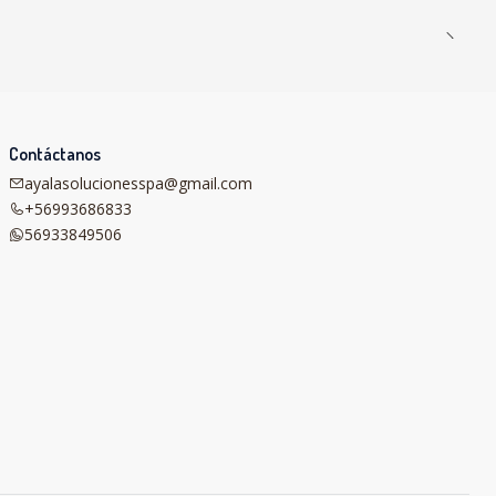
Contáctanos
ayalasolucionesspa@gmail.com
+56993686833
56933849506