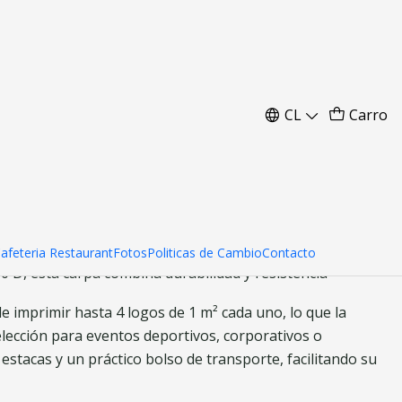
 8 mts
CL
Carro
ar al Carro
Comprar ahora
mts. un producto ideal para tus actividades al aire libre.
Cafeteria Restaurant
Fotos
Politicas de Cambio
Contacto
0 D, esta carpa combina durabilidad y resistencia
de imprimir hasta 4 logos de 1 m² cada uno, lo que la
elección para eventos deportivos, corporativos o
estacas y un práctico bolso de transporte, facilitando su