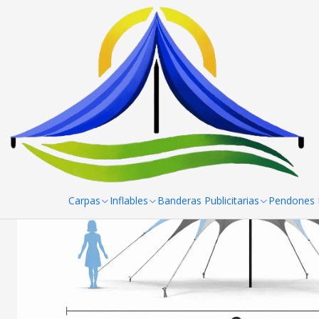
Inicio
Carpas
Carpas Estrella
Carpa Estrella 8 mts
Carpas
Inflables
Banderas Publicitarias
Pendones R