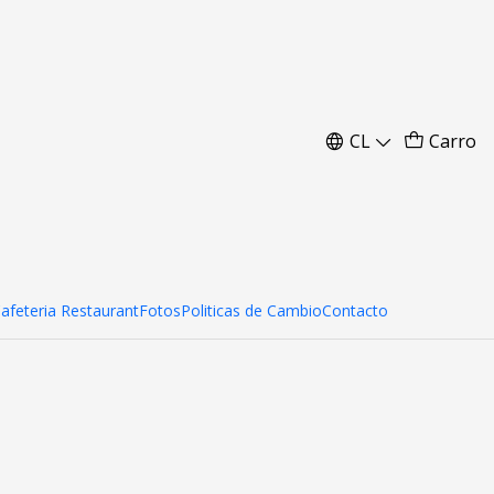
ado
CL
Carro
Cafeteria Restaurant
Fotos
Politicas de Cambio
Contacto