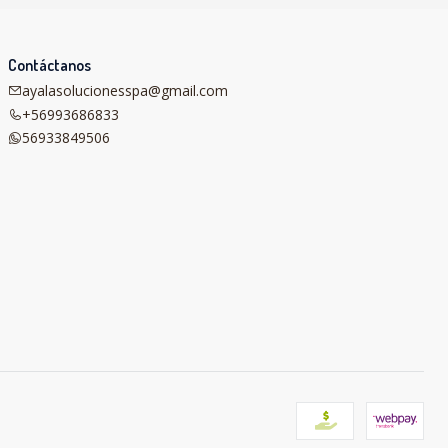
Contáctanos
ayalasolucionesspa@gmail.com
+56993686833
56933849506