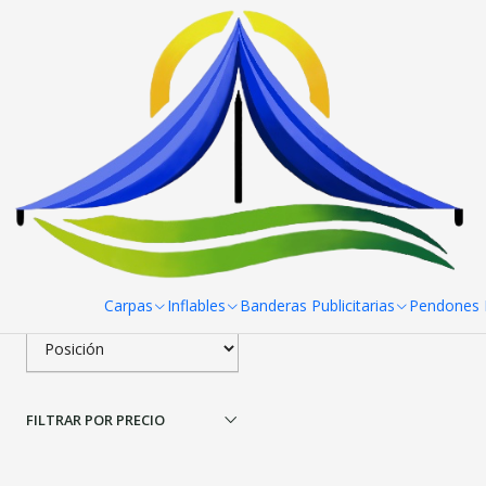
Inicio
Toldos
Toldos 2x2 Fierro blanco Reforzado
To
Filtrar Productos
|
RPCH
Toldos 2x2 Fierro blan
1-1 de 1 productos
Aplicar filtros
$44.000 CLP
ORDENAR POR
Carpas
Inflables
Banderas Publicitarias
Pendones R
FILTRAR POR PRECIO