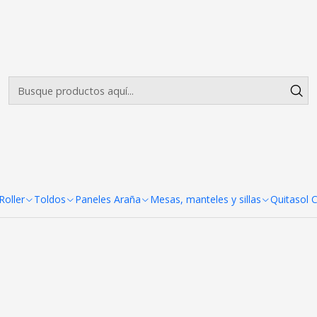
Envíos gratis desde $500.000 en Santiago
Leer más
ldos 2x2 Fierro blanco Reforz
+7
co Reforzado
oller
Toldos
Paneles Araña
Mesas, manteles y sillas
Quitasol 