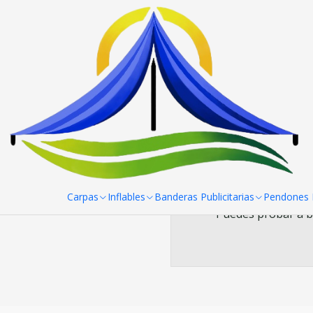
Inicio
Mesas, manteles y sillas
Manteles
Mantel de mesa Span
Mantel de me
Carpas
Inflables
Banderas Publicitarias
Pendones R
Puedes probar a bu