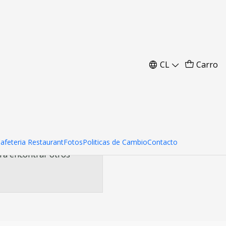
ro - Blanco y
CL
Carro
Cafeteria Restaurant
Fotos
Politicas de Cambio
Contacto
ara encontrar otros