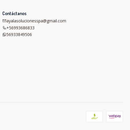
Contáctanos
ayalasolucionesspa@gmail.com
+56993686833
56933849506