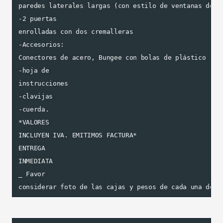
paredes laterales largas (con estilo de ventanas de ig
-2 puertas

enrolladas con dos cremalleras

-Accesorios:

Conectores de acero, Bungee con bolas de plástico

-hoja de

instrucciones

-clavijas

-cuerda.

*VALORES

INCLUYEN IVA. EMITIMOS FACTURA*

ENTREGA

INMEDIATA

_ Favor

considerar foto de las cajas y pesos de cada una de e