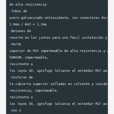
de alta resistencia

-Tubos de

acero galvanizado antioxidante, con conectores durader
1.0mm / Φ42 × 1.2mm

-Botones de

resorte en las juntas para una fácil instalación y des
-Parte

superior de PVC impermeable de alta resistencia y pare
500GSM, impermeable,

resistente a

los rayos UV, ignífugo (alcance el estándar M2) para t
-Costuras de

la cubierta superior selladas en caliente y cosidas; P
resistencia, impermeable,

resistente a

los rayos UV, ignífugo (alcanza el estándar M2) para p
-Con 2
