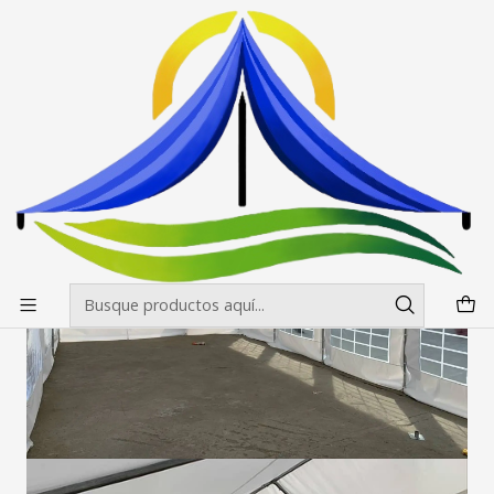
Envíos gratis desde $500.000 en Santiago
Leer más
Inicio
Carpas
Carpas de Ceremonia / Evento
Carpa de Ceremonia 5x8