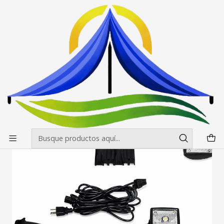
Envíos gratis desde $500.000 en Santiago
Leer más
Inicio
Paneles Araña
Accesorios para Panel Araña
Foco Halogeno Panel Publicitario