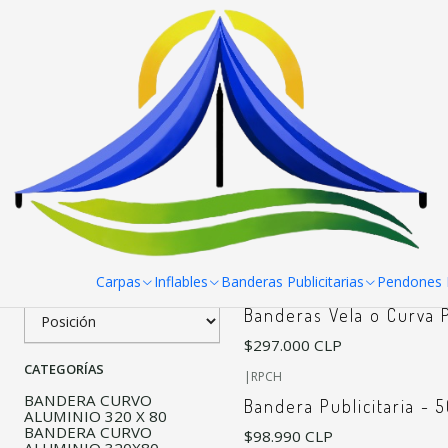
Inicio
Banderas Publicitarias
Curva o vela
Filtrar Productos
|
RPCH
Banderas Vela o Curva
1-3 de 3 productos
Aplicar filtros
$42.900 CLP
desde
ORDENAR POR
Carpas
Inflables
Banderas Publicitarias
Pendones R
|
Banderas Vela o Curva 
$297.000 CLP
CATEGORÍAS
|
RPCH
BANDERA CURVO
Bandera Publicitaria - 
ALUMINIO 320 X 80
BANDERA CURVO
$98.990 CLP