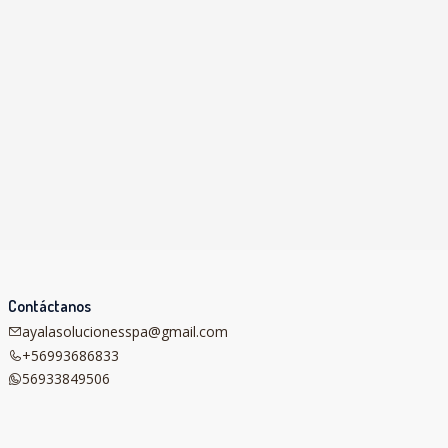
Contáctanos
ayalasolucionesspa@gmail.com
+56993686833
56933849506