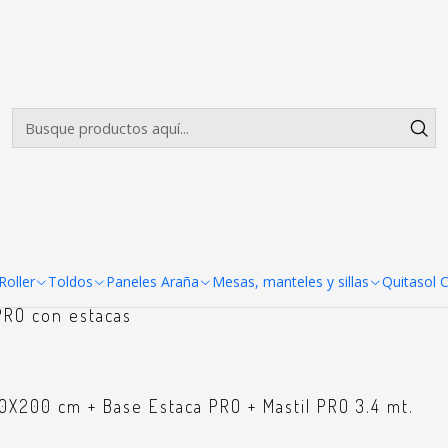
Envíos gratis desde $500.000 en Santiago
Leer más
Curva o vela
oller
Toldos
Paneles Araña
Mesas, manteles y sillas
Quitasol 
PRO con estacas
50X200 cm + Base Estaca PRO + Mastil PRO 3.4 mt.