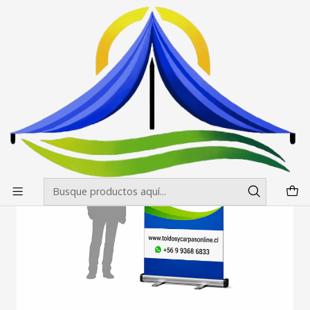
Envíos gratis desde $500.000 en Santiago
Leer más
Inicio
Pendones Roller
Pendon Rollar 80x200
Pendon Roller 80X200