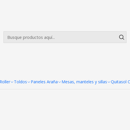
Envíos gratis desde $500.000 en Santiago
Leer más
ldos 2x3 Fierro blanco Reforz
+7
co Reforzado
oller
Toldos
Paneles Araña
Mesas, manteles y sillas
Quitasol 