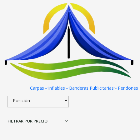
Inicio
Toldos
Toldos 2x3 Fierro blanco Reforzado
To
Filtrar Productos
|
Toldos 2x3 Fierro blan
1-1 de 1 productos
Aplicar filtros
$0 CLP
desde
ORDENAR POR
Carpas
Inflables
Banderas Publicitarias
Pendones R
FILTRAR POR PRECIO