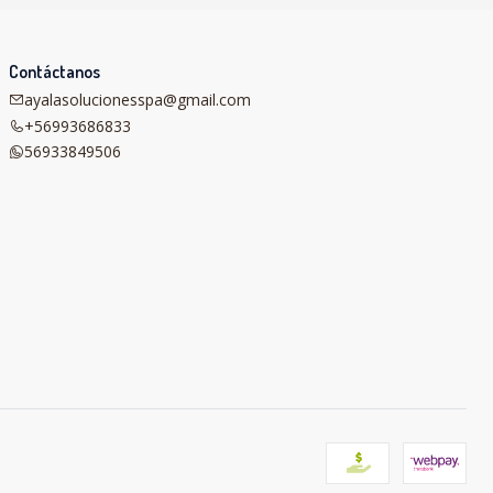
Contáctanos
ayalasolucionesspa@gmail.com
+56993686833
56933849506