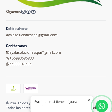
Síguenos
Cotize ahora:
ayalasolucionesspa@gmail.com
Contáctanos
ayalasolucionesspa@gmail.com
+56993686833
56933849506
Escribenos si tienes alguna
2026 Toldos y carpas online .
duda!
Todos los derechos reservados.
Desarrollado por Jumpseller
.