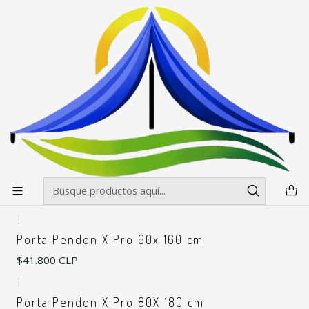
Envíos gratis desde $500.000 en Santiago
Leer más
Inicio
Pendones Roller
Accesorios para Pendones
Accesorios para Pendones
Filtros
|
RPCH
Porta Pendon L 130x200
$52.500 CLP
|
Porta Pendon X Pro 60x 160 cm
$41.800 CLP
|
Porta Pendon X Pro 80X 180 cm