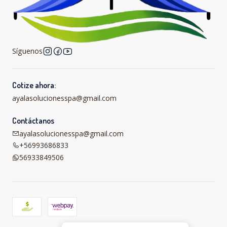
Síguenos
Cotize ahora:
ayalasolucionesspa@gmail.com
Contáctanos
ayalasolucionesspa@gmail.com
+56993686833
56933849506