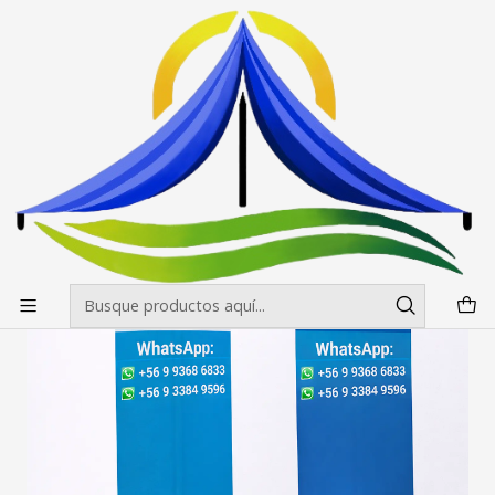
Envíos gratis desde $500.000 en Santiago
Leer más
Inicio
Pendones Roller
Pendon Roller 90x200
Pendon Roller 90X200