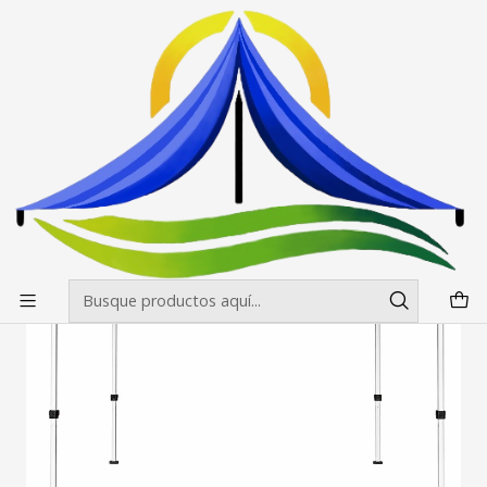
Envíos gratis desde $500.000 en Santiago
Leer más
Inicio
Toldos
Toldos Estandar
Toldo Estandar 2x2 Colores