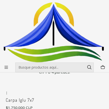
Envíos gratis desde $500.000 en Santiago
Leer más
Inicio
Carpas
Carpas Iglú
Carpas Iglú
Filtros
Todas las carpas Iglú de tela Oxford y material PVC
llevan incluido en el precio, impresiones a full color
en 1 o 4 paredes.
|
Carpa Iglu 7x7
$1.750.000 CLP