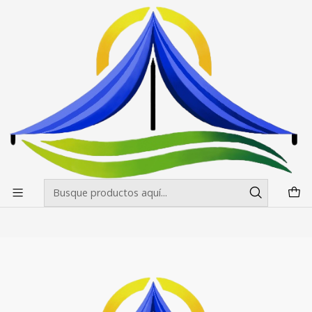
Envíos gratis desde $500.000 en Santiago
Leer más
Inicio
Toldos
Toldo 3X4.5 Estándar Colores
Toldo 3X4.5 Estándar Colores
Filtros
+4
|
RPCH
Toldo 3X4.5 Estándar Colores
$0 CLP
desde