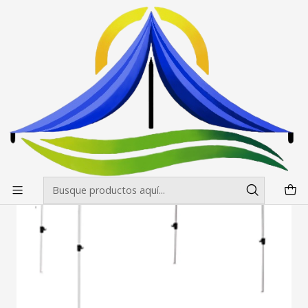
Envíos gratis desde $500.000 en Santiago
Leer más
Inicio
Toldos
Toldos Aluminio Hex
Toldo 3X3 Aluminio Hex
Toldos Aluminio Hexagonales 2x3 Colores