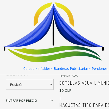
Inicio
Trabajos hechos
Filtrar Productos
|
FABRICACION NACIONAL
Arco Meta Inflable Lago
1-23 de 23 productos
Aplicar filtros
$0 CLP
Carpas
Inflables
Banderas Publicitarias
Pendones R
ORDENAR POR
|
IMPORTADA
BOTELLAS AGUA I. MUNI
$0 CLP
|
FILTRAR POR PRECIO
MAQUETAS TIPO PARA E