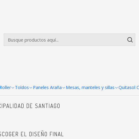
Envíos gratis desde $500.000 en Santiago
Leer más
Trabajos hechos
Trabajos entregados maquetas y fotos
 Ranco
oller
Toldos
Paneles Araña
Mesas, manteles y sillas
Quitasol 
CIPALIDAD DE SANTIAGO
SCOGER EL DISEÑO FINAL