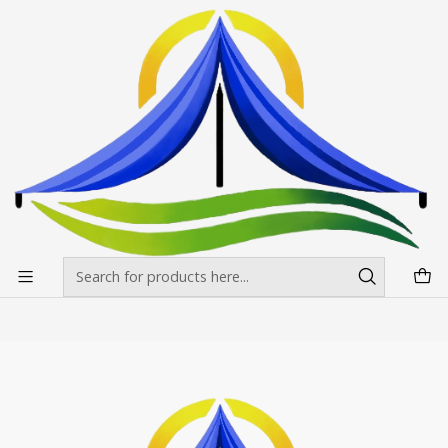
Envíos gratis desde $500.000 en Santiago
Read more
Home
Toldos
Toldos 2x3 Fierro blanco Reforzado
Toldos 2x3 Fierro blanco Reforzado
Filters
+7
|
Toldos 2x3 Fierro blanco Reforzado
$0 CLP
from