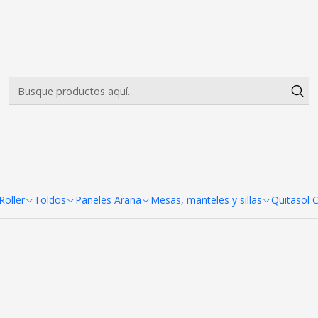
Envíos gratis desde $500.000 en Santiago
Leer más
ldos 2x3 Fierro blanco Reforz
+7
co Reforzado
oller
Toldos
Paneles Araña
Mesas, manteles y sillas
Quitasol 