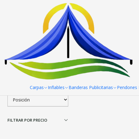
Inicio
Toldos
Toldos 2x3 Fierro blanco Reforzado
To
Filtrar Productos
|
Toldos 2x3 Fierro blan
1-1 de 1 productos
Aplicar filtros
$0 CLP
desde
ORDENAR POR
Carpas
Inflables
Banderas Publicitarias
Pendones R
FILTRAR POR PRECIO