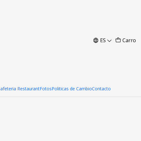
ado
ES
Carro
Cafeteria Restaurant
Fotos
Politicas de Cambio
Contacto