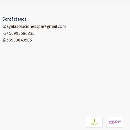
Contáctanos
ayalasolucionesspa@gmail.com
+56993686833
56933849506