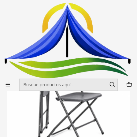
Envíos gratis desde $500.000 en Santiago
Leer más
Inicio
Mesas, manteles y sillas
Sillas y banquetas
Silla Plegable Negra Metalica
Silla Plegable Negra Metalica