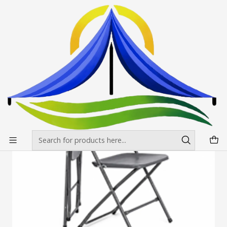
Envíos gratis desde $500.000 en Santiago
Read more
Home
Mesas, manteles y sillas
Sillas y banquetas
Silla Plegable Negra Metalica
Silla Plegable Negra Metalica