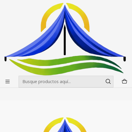
Envíos gratis desde $500.000 en Santiago
Leer más
Inicio
Pendones Roller
Pendon Roller 150x200
Pendon Roller 150x200
Filtros
|
Pendon Roller 150X200
$91.800 CLP