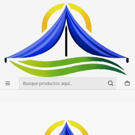
Envíos gratis desde $500.000 en Santiago
Leer más
Inicio
Pendones Roller
Pendon Roller 150x200
Pendon Roller 150x200
Filtros
|
Pendon Roller 150X200
$91.800 CLP