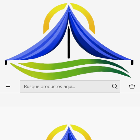
Envíos gratis desde $500.000 en Santiago
Leer más
Inicio
Paneles Araña
Panel Araña 2 Cuerpos 213x227 cm
Panel Araña 2 Cuerpos 213x227 cm
Filtros
|
Panel Araña 2 Cuerpos 213x227cm
$289.990 CLP