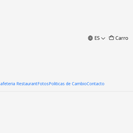
 cm
ES
Carro
Cafeteria Restaurant
Fotos
Politicas de Cambio
Contacto