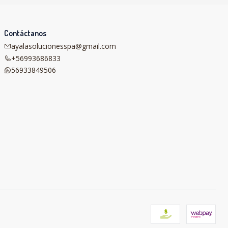
Contáctanos
ayalasolucionesspa@gmail.com
+56993686833
56933849506