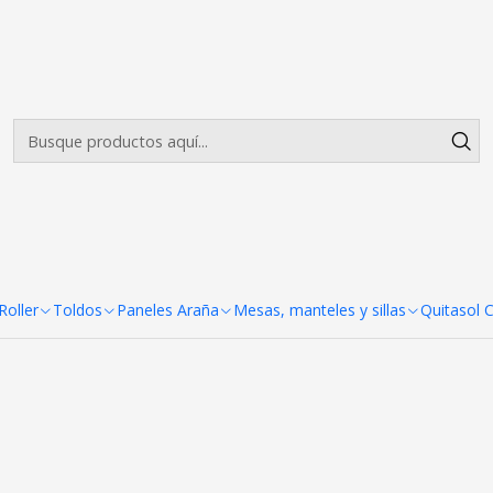
Envíos gratis desde $500.000 en Santiago
Leer más
nel Araña 2 Cuerpos 213x227
 213x227cm
oller
Toldos
Paneles Araña
Mesas, manteles y sillas
Quitasol 