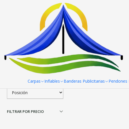
Inicio
Paneles Araña
Panel Araña 2 Cuerpos 213x227 cm
Pa
Filtrar Productos
|
Panel Araña 2 Cuerpos
1-1 de 1 productos
Aplicar filtros
$289.990 CLP
ORDENAR POR
Carpas
Inflables
Banderas Publicitarias
Pendones R
FILTRAR POR PRECIO