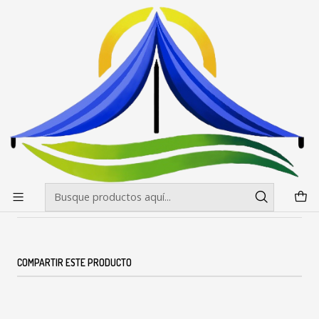
Envíos gratis desde $500.000 en Santiago
Leer más
Inicio
Toldos
Accesorios para Toldos
Cubiertas para Toldos 3x6 Estandar
|
Cubiertas para Toldos 3x6 Estandar
Agregar al Carro
Comprar ahora
Cantidad
DESCRIPCIÓN
COMPARTIR ESTE PRODUCTO