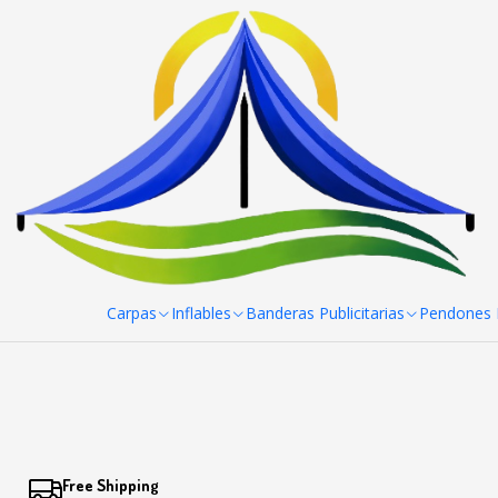
Home
Toldos
Accesorios para Toldos
Cubiertas para Toldo
Carpas
Inflables
Banderas Publicitarias
Pendones R
Free Shipping