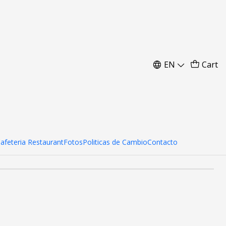
a Toldos 3x6 Estandar
EN
Cart
d to Cart
Buy now
Cafeteria Restaurant
Fotos
Politicas de Cambio
Contacto