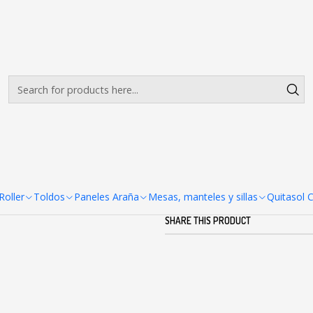
Envíos gratis desde $500.000 en Santiago
Read more
s 3x6 Estandar
|
Cubiertas par
Ad
Quantity
DESCRIPTION
oller
Toldos
Paneles Araña
Mesas, manteles y sillas
Quitasol 
SHARE THIS PRODUCT