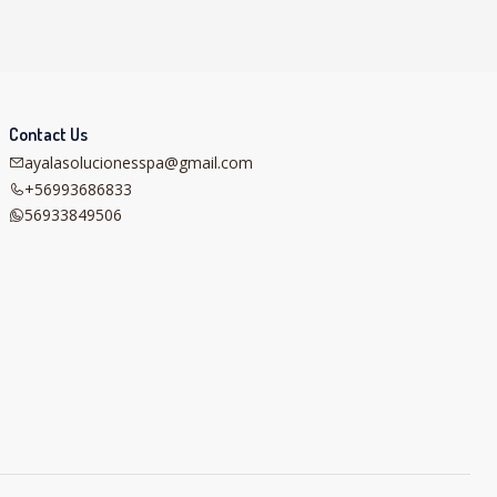
Contact Us
ayalasolucionesspa@gmail.com
+56993686833
56933849506