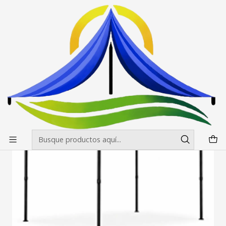
Envíos gratis desde $500.000 en Santiago
Leer más
Inicio
Toldos
Cenefas Toldos 2X3
Cenefas Toldos 2X3