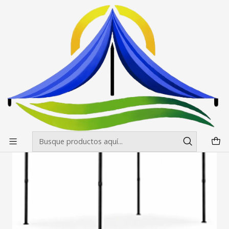
Envíos gratis desde $500.000 en Santiago
Leer más
Inicio
Toldos
Cenefas Toldos 2X3
Cenefas Toldos 2X3