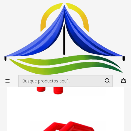
Envíos gratis desde $500.000 en Santiago
Leer más
Inicio
Inflables
Arcos meta
Arco Meta Inflable sin turbina Sellado 8m x 4m