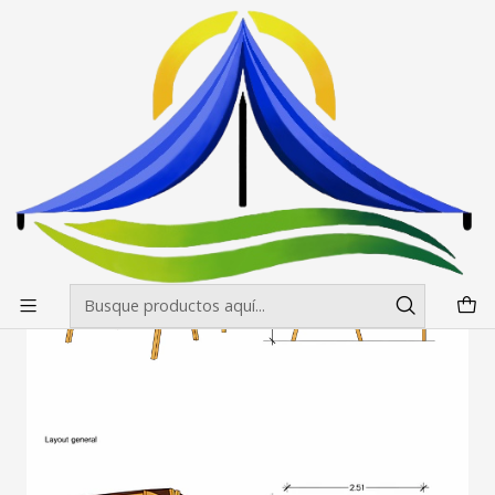
Envíos gratis desde $500.000 en Santiago
Leer más
Inicio
Impresiones
Toldos
Toldos de Madera de 2.00x2.00
Toldos Feria Madera