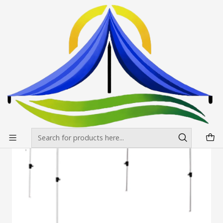
Envíos gratis desde $500.000 en Santiago
Read more
Home
Toldos
Toldos Aluminio Hex
Toldo 3X3 Aluminio Hex
Toldos Aluminio Hexagonales 2x3 Colores